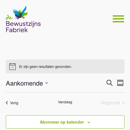
Er zijn geen resultaten gevonden.
Even
Ev
Aankomende
Zoeken
Samen
we
Selecteer
Zoek
nav
datum
en
Vandaag
Volgende
Evenementen
Vorig
Eveneme
weer
Abonneer op kalender
navig