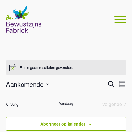
Er zijn geen resultaten gevonden.
Even
Ev
Aankomende
Zoeken
Samen
we
Selecteer
Zoek
nav
datum
en
Vandaag
Volgende
Evenementen
Vorig
Eveneme
weer
Abonneer op kalender
navig