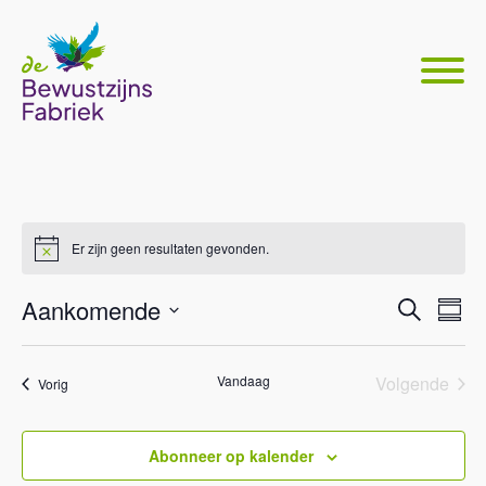
Er zijn geen resultaten gevonden.
Even
Ev
Aankomende
Zoeken
Samen
we
Selecteer
Zoek
nav
datum
en
Vandaag
Volgende
Evenementen
Vorig
Eveneme
weer
Abonneer op kalender
navig