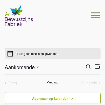
Er zijn geen resultaten gevonden.
Even
Ev
Aankomende
Zoeken
Samen
we
Selecteer
Zoek
nav
datum
en
Vorig
Vandaag
Volgende
Evenementen
Eveneme
weer
Abonneer op kalender
navig