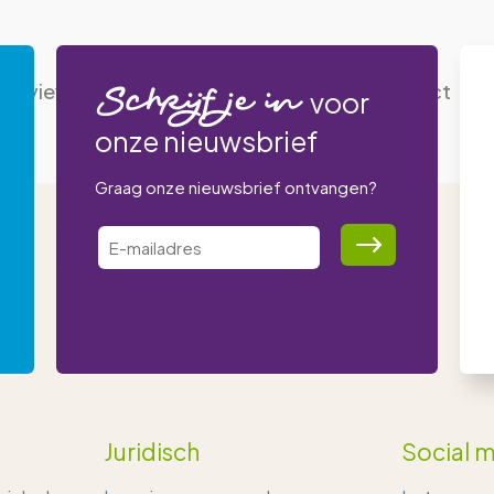
Reviews
Blogs
Over ons
Contact
Schrijf je in
voor
onze nieuwsbrief
Graag onze nieuwsbrief ontvangen?
Juridisch
Social 