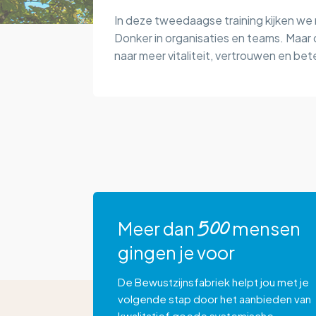
In deze tweedaagse training kijken we
Donker in organisaties en teams. Maar 
naar meer vitaliteit, vertrouwen en be
Meer dan
mensen
500
gingen je voor
De Bewustzijnsfabriek helpt jou met je
volgende stap door het aanbieden van
kwalitatief goede systemische