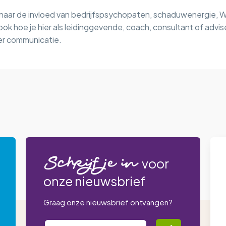
 naar de invloed van bedrijfspsychopaten, schaduwenergie, W
ook hoe je hier als leidinggevende, coach, consultant of adv
ter communicatie.
Schrijf je in
voor
onze nieuwsbrief
Graag onze nieuwsbrief ontvangen?